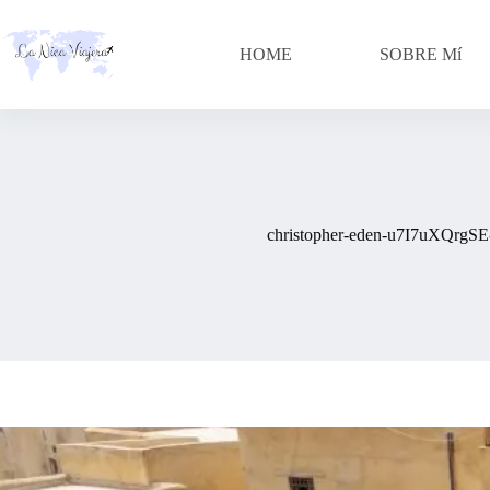
Skip
to
content
HOME
SOBRE Mí
christopher-eden-u7I7uXQrgSE