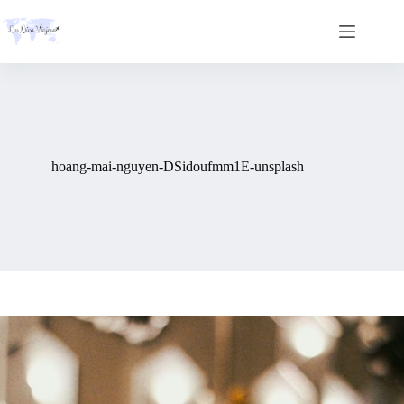
Skip
to
content
hoang-mai-nguyen-DSidoufmm1E-unsplash