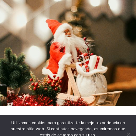
Utilizamos cookies para garantizarte la mejor experiencia en
Impressum
Política de Privacidad
nuestro sitio web. Si continúas navegando, asumiremos que
Política de cookies
estás de acuerdo con su uso.