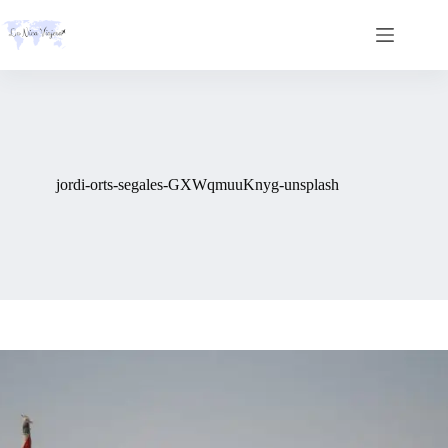
Skip
to
content
jordi-orts-segales-GXWqmuuKnyg-unsplash