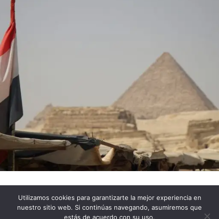
Utilizamos cookies para garantizarte la mejor experiencia en
Impressum
Política de Privacidad
nuestro sitio web. Si continúas navegando, asumiremos que
Política de cookies
estás de acuerdo con su uso.