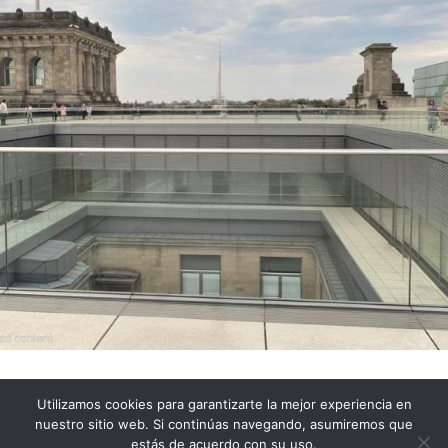
Utilizamos cookies para garantizarte la mejor experiencia en
Impressum
Política de Privacidad
nuestro sitio web. Si continúas navegando, asumiremos que
Política de cookies
estás de acuerdo con su uso.