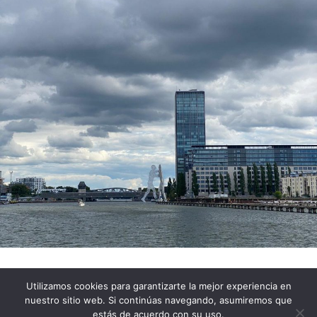
Utilizamos cookies para garantizarte la mejor experiencia en
Impressum
Política de Privacidad
nuestro sitio web. Si continúas navegando, asumiremos que
Política de cookies
estás de acuerdo con su uso.