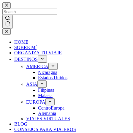
Skip
to
content
No
results
HOME
SOBRE Mí
ORGANIZA TU VIAJE
DESTINOS
AMERICA
Nicaragua
Estados Unidos
ASIA
Filipinas
Malasia
EUROPA
CentroEuropa
Alemania
VIAJES VIRTUALES
BLOG
CONSEJOS PARA VIAJEROS