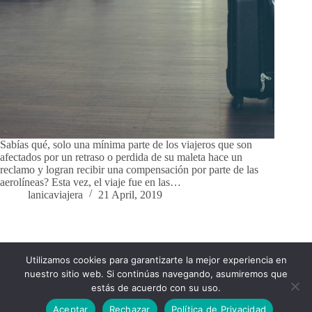
Sabías qué, solo una mínima parte de los viajeros que son
afectados por un retraso o perdida de su maleta hace un
reclamo y logran recibir una compensación por parte de las
aerolíneas? Esta vez, el viaje fue en las…
lanicaviajera
21 April, 2019
Utilizamos cookies para garantizarte la mejor experiencia en
Impressum
Política de Privacidad
nuestro sitio web. Si continúas navegando, asumiremos que
Política de cookies
estás de acuerdo con su uso.
Aceptar
Rechazar
Política de Privacidad