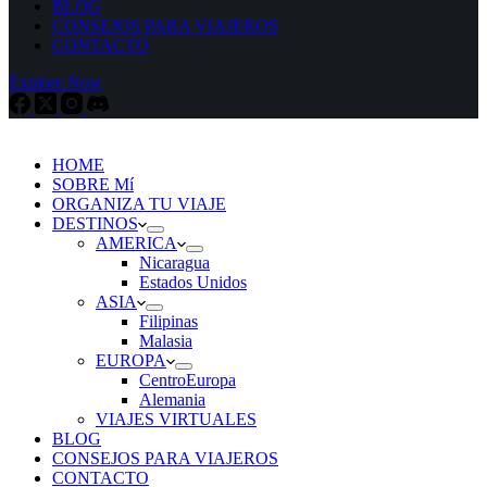
BLOG
CONSEJOS PARA VIAJEROS
CONTACTO
Explore Now
HOME
SOBRE Mí
ORGANIZA TU VIAJE
DESTINOS
AMERICA
Nicaragua
Estados Unidos
ASIA
Filipinas
Malasia
EUROPA
CentroEuropa
Alemania
VIAJES VIRTUALES
BLOG
CONSEJOS PARA VIAJEROS
CONTACTO