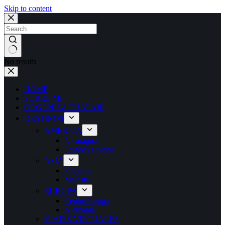
Skip to content
No results
HOME
SOBRE Mí
ORGANIZA TU VIAJE
DESTINOS
AMERICA
Nicaragua
Estados Unidos
ASIA
Filipinas
Malasia
EUROPA
CentroEuropa
Alemania
VIAJES VIRTUALES