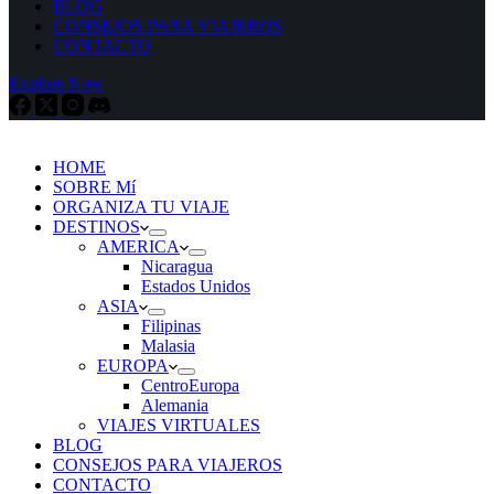
BLOG
CONSEJOS PARA VIAJEROS
CONTACTO
Explore Now
HOME
SOBRE Mí
ORGANIZA TU VIAJE
DESTINOS
AMERICA
Nicaragua
Estados Unidos
ASIA
Filipinas
Malasia
EUROPA
CentroEuropa
Alemania
VIAJES VIRTUALES
BLOG
CONSEJOS PARA VIAJEROS
CONTACTO