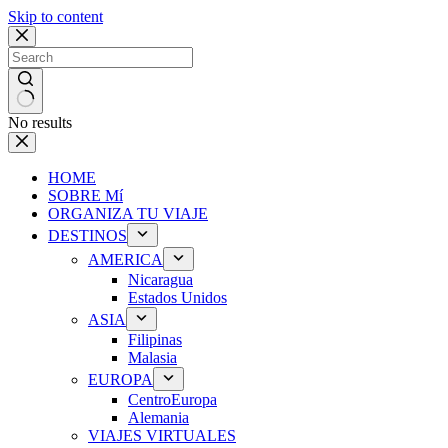
Skip to content
No results
HOME
SOBRE Mí
ORGANIZA TU VIAJE
DESTINOS
AMERICA
Nicaragua
Estados Unidos
ASIA
Filipinas
Malasia
EUROPA
CentroEuropa
Alemania
VIAJES VIRTUALES