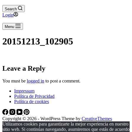
Search
Login
Menu
20151213_102905
Leave a Reply
You must be
logged in
to post a comment.
Impressum
Política de Privacidad
Política de cookies
Copyright © 2026 - WordPress Theme by
CreativeThemes
Utilizamos cookies para garantizarte la mejor experiencia en nuestro
sitio web. Si continúas navegando, asumiremos que estás de acuerdo