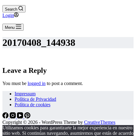
Search
Login
Menu
20170408_144938
Leave a Reply
You must be
logged in
to post a comment.
Impressum
Política de Privacidad
Política de cookies
Copyright © 2026 - WordPress Theme by
CreativeThemes
Utilizamos cookies para garantizarte la mejor experiencia en nuestro
sitio web. Si continúas navegando, asumiremos que estás de acuerdo