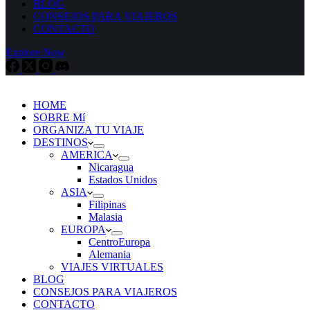
BLOG
CONSEJOS PARA VIAJEROS
CONTACTO
Explore Now
HOME
SOBRE Mí
ORGANIZA TU VIAJE
DESTINOS
AMERICA
Nicaragua
Estados Unidos
ASIA
Filipinas
Malasia
EUROPA
CentroEuropa
Alemania
VIAJES VIRTUALES
BLOG
CONSEJOS PARA VIAJEROS
CONTACTO