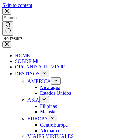
Skip to content
No results
HOME
SOBRE Mí
ORGANIZA TU VIAJE
DESTINOS
AMERICA
Nicaragua
Estados Unidos
ASIA
Filipinas
Malasia
EUROPA
CentroEuropa
Alemania
VIAJES VIRTUALES