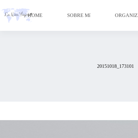
Skip
to
content
HOME
SOBRE Mí
ORGANIZ
20151018_173101