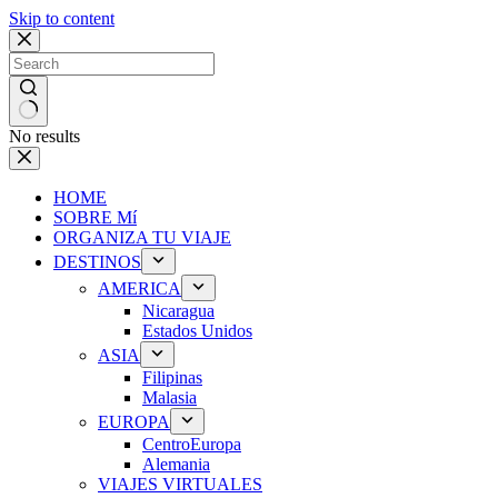
Skip to content
No results
HOME
SOBRE Mí
ORGANIZA TU VIAJE
DESTINOS
AMERICA
Nicaragua
Estados Unidos
ASIA
Filipinas
Malasia
EUROPA
CentroEuropa
Alemania
VIAJES VIRTUALES