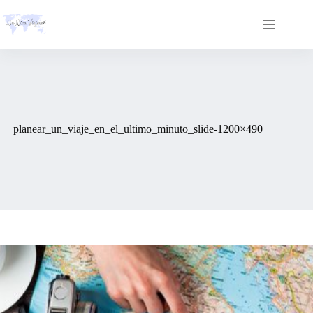
Skip
to
content
planear_un_viaje_en_el_ultimo_minuto_slide-1200×490