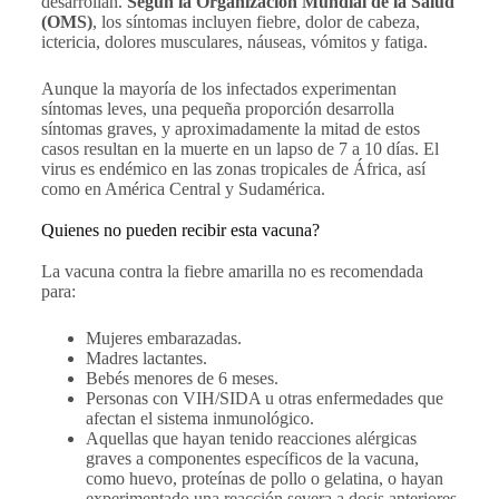
desarrollan.
Según la Organización Mundial de la Salud
(OMS)
, los síntomas incluyen fiebre, dolor de cabeza,
ictericia, dolores musculares, náuseas, vómitos y fatiga.
Aunque la mayoría de los infectados experimentan
síntomas leves, una pequeña proporción desarrolla
síntomas graves, y aproximadamente la mitad de estos
casos resultan en la muerte en un lapso de 7 a 10 días. El
virus es endémico en las zonas tropicales de África, así
como en América Central y Sudamérica.
Quienes no pueden recibir esta vacuna?
La vacuna contra la fiebre amarilla no es recomendada
para:
Mujeres embarazadas.
Madres lactantes.
Bebés menores de 6 meses.
Personas con VIH/SIDA u otras enfermedades que
afectan el sistema inmunológico.
Aquellas que hayan tenido reacciones alérgicas
graves a componentes específicos de la vacuna,
como huevo, proteínas de pollo o gelatina, o hayan
experimentado una reacción severa a dosis anteriores